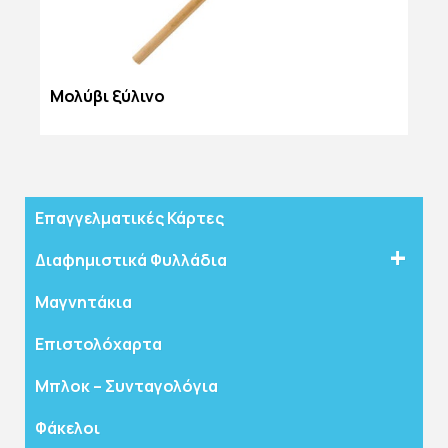
Μολύβι ξύλινο
Επαγγελματικές Κάρτες
Διαφημιστικά Φυλλάδια
Μαγνητάκια
Επιστολόχαρτα
Μπλοκ – Συνταγολόγια
Φάκελοι