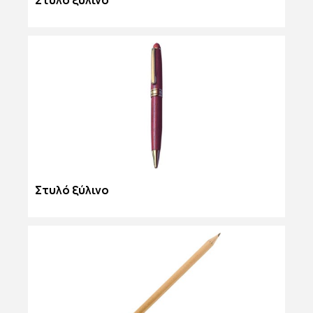
Στυλό ξύλινο
Στυλό ξύλινο