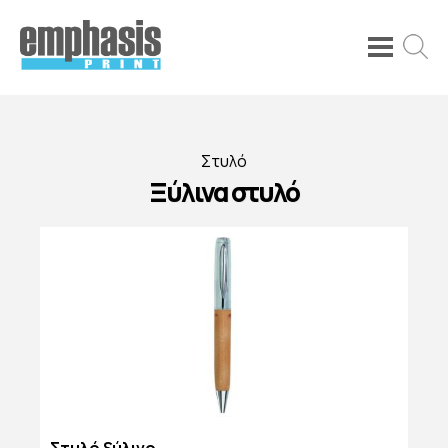
Στυλό
Ξύλινα στυλό