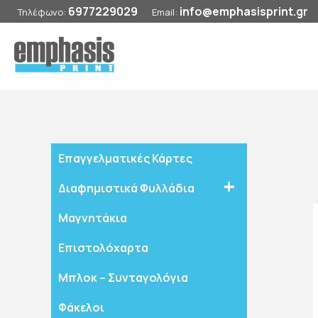
6977229029
info@emphasisprint.gr
Τηλέφωνο:
Email:
Επαγγελματικές Κάρτες
Διαφημιστικά Φυλλάδια
Μαγνητάκια
Επιστολόχαρτα
Μπλοκ – Συνταγολόγια
Φάκελοι