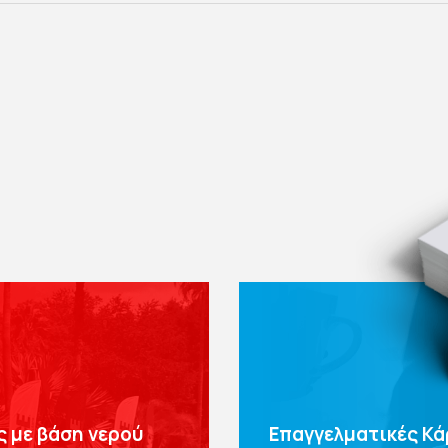
ς με βάση νερού
Επαγγελματικές Κά