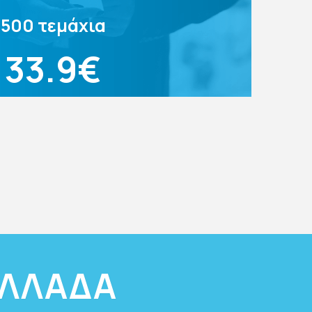
500 τεμάχια
33.9€
ΕΛΛΑΔΑ